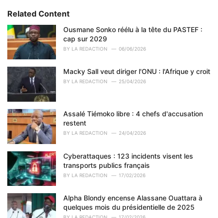
t
e
Related Content
g
o
Ousmane Sonko réélu à la tête du PASTEF :
r
cap sur 2029
i
BY
LA REDACTION
06/06/2026
e
s
Macky Sall veut diriger l'ONU : l'Afrique y croit
:
BY
LA REDACTION
25/04/2026
Assalé Tiémoko libre : 4 chefs d'accusation
restent
BY
LA REDACTION
24/04/2026
Cyberattaques : 123 incidents visent les
transports publics français
BY
LA REDACTION
17/02/2026
Alpha Blondy encense Alassane Ouattara à
quelques mois du présidentielle de 2025
BY
LA REDACTION
17/02/2026