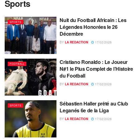
Sports
Nuit du Football Africain : Les
SPORTS
Légendes Honorées le 26
Décembre
BY
LA REDACTION
17/02/2026
Cristiano Ronaldo : Le Joueur
FOOTBALL
N#1 le Plus Complet de l’Histoire
du Football
BY
LA REDACTION
17/02/2026
Sébastien Haller prêté au Club
SPORTS
Leganés 6e de la Liga
BY
LA REDACTION
17/02/2026