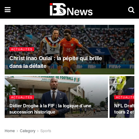
ACTUALITÉS
Christ Inao Oulaï : la pépite qui brille
dans la défaite
ACTUALITÉS
ACTUALITÉS
Didier Drogba à la FIF : la logique d’une
NFL Draft 20
succession historique
tours 2 et 3
Home
Category
Sports