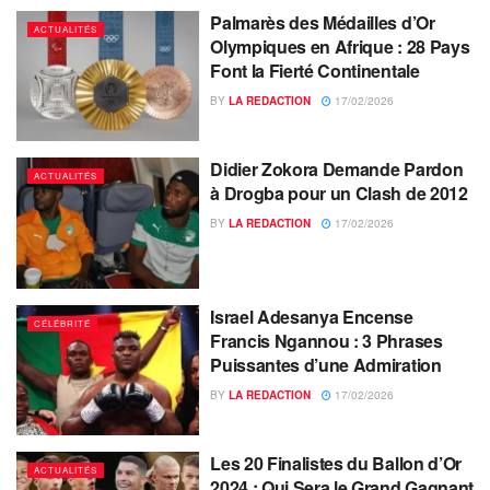
Palmarès des Médailles d’Or
ACTUALITÉS
Olympiques en Afrique : 28 Pays
Font la Fierté Continentale
BY
LA REDACTION
17/02/2026
Didier Zokora Demande Pardon
ACTUALITÉS
à Drogba pour un Clash de 2012
BY
LA REDACTION
17/02/2026
Israel Adesanya Encense
CÉLÉBRITÉ
Francis Ngannou : 3 Phrases
Puissantes d’une Admiration
BY
LA REDACTION
17/02/2026
Les 20 Finalistes du Ballon d’Or
ACTUALITÉS
2024 : Qui Sera le Grand Gagnant