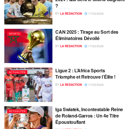
?
BY
LA REDACTION
17/02/2026
CAN 2025 : Tirage au Sort des
SPORTS
Éliminatoires Dévoilé
BY
LA REDACTION
17/02/2026
Ligue 2 : L’Africa Sports
ACTUALITÉS
Triomphe et Retrouve l’Élite !
BY
LA REDACTION
17/02/2026
Iga Swiatek, Incontestable Reine
ACTUALITÉS
de Roland-Garros : Un 4e Titre
Époustouflant