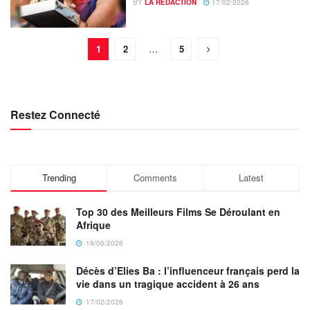
BY
LA REDACTION
17/02/2026
1
2
…
5
Restez Connecté
Trending
Comments
Latest
Top 30 des Meilleurs Films Se Déroulant en
Afrique
19/06/2026
Décès d’Elies Ba : l’influenceur français perd la
vie dans un tragique accident à 26 ans
17/02/2026