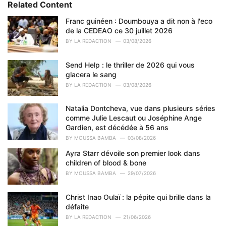
e
Related Content
g
o
Franc guinéen : Doumbouya a dit non à l'eco
r
de la CEDEAO ce 30 juillet 2026
i
BY
LA REDACTION
03/08/2026
e
s
Send Help : le thriller de 2026 qui vous
:
glacera le sang
BY
LA REDACTION
03/08/2026
Natalia Dontcheva, vue dans plusieurs séries
comme Julie Lescaut ou Joséphine Ange
Gardien, est décédée à 56 ans
BY
MOUSSA BAMBA
03/08/2026
Ayra Starr dévoile son premier look dans
children of blood & bone
BY
MOUSSA BAMBA
29/07/2026
Christ Inao Oulaï : la pépite qui brille dans la
défaite
BY
LA REDACTION
21/06/2026