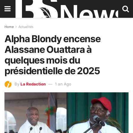
Home
Actualités
Alpha Blondy encense
Alassane Ouattara à
quelques mois du
présidentielle de 2025
By
La Redaction
1 an Ago