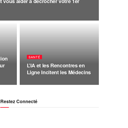
vous aider à décrocher votre 1er
SANTÉ
sion
ur
L’IA et les Rencontres en
Ligne Incitent les Médecins
Restez Connecté