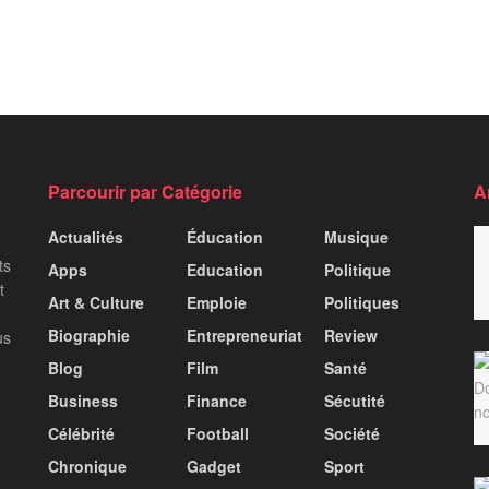
Parcourir par Catégorie
A
Actualités
Éducation
Musique
ts
Apps
Education
Politique
t
Art & Culture
Emploie
Politiques
Biographie
Entrepreneuriat
Review
us
Blog
Film
Santé
Business
Finance
Sécutité
Célébrité
Football
Société
Chronique
Gadget
Sport