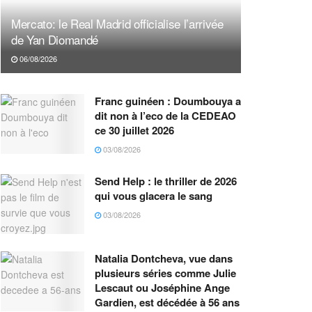
Mercato: le Real Madrid officialise l’arrivée
de Yan Diomandé
06/08/2026
Franc guinéen : Doumbouya a
dit non à l’eco de la CEDEAO
ce 30 juillet 2026
03/08/2026
Send Help : le thriller de 2026
qui vous glacera le sang
03/08/2026
Natalia Dontcheva, vue dans
plusieurs séries comme Julie
Lescaut ou Joséphine Ange
Gardien, est décédée à 56 ans