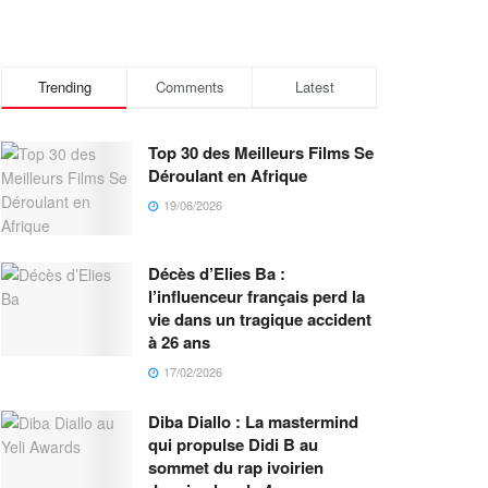
Trending
Comments
Latest
Top 30 des Meilleurs Films Se
Déroulant en Afrique
19/06/2026
Décès d’Elies Ba :
l’influenceur français perd la
vie dans un tragique accident
à 26 ans
17/02/2026
Diba Diallo : La mastermind
qui propulse Didi B au
sommet du rap ivoirien