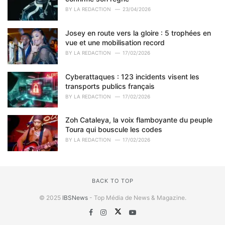
BY
LA REDACTION
23/04/2026
Josey en route vers la gloire : 5 trophées en
vue et une mobilisation record
BY
LA REDACTION
17/02/2026
Cyberattaques : 123 incidents visent les
transports publics français
BY
LA REDACTION
17/02/2026
Zoh Cataleya, la voix flamboyante du peuple
Toura qui bouscule les codes
BY
LA REDACTION
17/02/2026
BACK TO TOP
© 2025
IBSNews
- Top Média de News & Magazine.