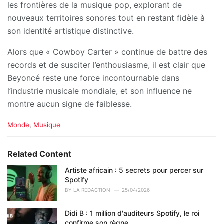
les frontières de la musique pop, explorant de
nouveaux territoires sonores tout en restant fidèle à
son identité artistique distinctive.
Alors que « Cowboy Carter » continue de battre des
records et de susciter l’enthousiasme, il est clair que
Beyoncé reste une force incontournable dans
l’industrie musicale mondiale, et son influence ne
montre aucun signe de faiblesse.
C
Monde
,
Musique
a
t
e
Related Content
g
o
Artiste africain : 5 secrets pour percer sur
r
Spotify
i
BY
LA REDACTION
25/04/2026
e
s
Didi B : 1 million d'auditeurs Spotify, le roi
:
confirme son règne