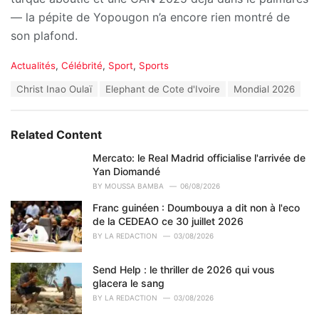
— la pépite de Yopougon n’a encore rien montré de
son plafond.
C
Actualités
,
Célébrité
,
Sport
,
Sports
a
T
Christ Inao Oulaï
Elephant de Cote d'Ivoire
Mondial 2026
t
a
e
g
g
s
o
Related Content
:
r
i
Mercato: le Real Madrid officialise l'arrivée de
e
Yan Diomandé
s
BY
MOUSSA BAMBA
06/08/2026
:
Franc guinéen : Doumbouya a dit non à l'eco
de la CEDEAO ce 30 juillet 2026
BY
LA REDACTION
03/08/2026
Send Help : le thriller de 2026 qui vous
glacera le sang
BY
LA REDACTION
03/08/2026