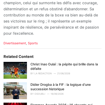
champion, celui qui surmonte les défis avec courage,
détermination et un refus obstiné d’abandonner. Sa
contribution au monde de la boxe va bien au-delà de
ses victoires sur le ring ; il représente un exemple
inspirant de résilience, de persévérance et de passion
pour l’excellence.
C
Divertissement
,
Sports
a
t
e
Related Content
g
o
Christ Inao Oulaï : la pépite qui brille dans la
r
défaite
i
BY
LA REDACTION
21/06/2026
e
s
Didier Drogba à la FIF : la logique d'une
:
succession historique
BY
OGOUBLI
16/06/2026
Flammes Awards 2026 : 16 absents qui