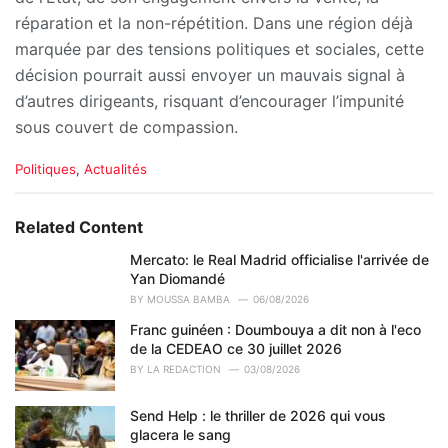
réparation et la non-répétition. Dans une région déjà
marquée par des tensions politiques et sociales, cette
décision pourrait aussi envoyer un mauvais signal à
d’autres dirigeants, risquant d’encourager l’impunité
sous couvert de compassion.
C
Politiques
,
Actualités
a
t
e
Related Content
g
o
Mercato: le Real Madrid officialise l'arrivée de
r
Yan Diomandé
i
BY
MOUSSA BAMBA
06/08/2026
e
Franc guinéen : Doumbouya a dit non à l'eco
s
de la CEDEAO ce 30 juillet 2026
:
BY
LA REDACTION
03/08/2026
Send Help : le thriller de 2026 qui vous
glacera le sang