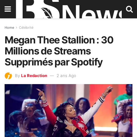
Home
Célébrité
Megan Thee Stallion : 30
Millions de Streams
Supprimés par Spotify
By
La Redaction
2 ans Ago