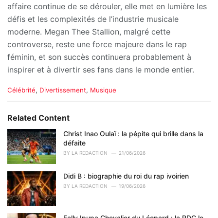
affaire continue de se dérouler, elle met en lumière les
défis et les complexités de l’industrie musicale
moderne. Megan Thee Stallion, malgré cette
controverse, reste une force majeure dans le rap
féminin, et son succès continuera probablement à
inspirer et à divertir ses fans dans le monde entier.
C
Célébrité
,
Divertissement
,
Musique
a
t
e
Related Content
g
o
Christ Inao Oulaï : la pépite qui brille dans la
r
défaite
i
BY
LA REDACTION
21/06/2026
e
s
Didi B : biographie du roi du rap ivoirien
:
BY
LA REDACTION
19/06/2026
Fally Ipupa Chevalier du Léopard : la RDC le