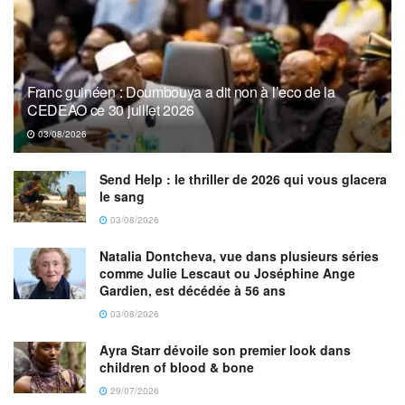
Franc guinéen : Doumbouya a dit non à l’eco de la
CEDEAO ce 30 juillet 2026
03/08/2026
Send Help : le thriller de 2026 qui vous glacera
le sang
03/08/2026
Natalia Dontcheva, vue dans plusieurs séries
comme Julie Lescaut ou Joséphine Ange
Gardien, est décédée à 56 ans
03/08/2026
Ayra Starr dévoile son premier look dans
children of blood & bone
29/07/2026