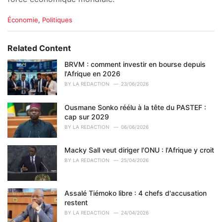
C
Économie
,
Politiques
a
t
e
Related Content
g
o
BRVM : comment investir en bourse depuis
r
l'Afrique en 2026
i
BY
LA REDACTION
23/06/2026
e
s
Ousmane Sonko réélu à la tête du PASTEF :
:
cap sur 2029
BY
LA REDACTION
06/06/2026
Macky Sall veut diriger l'ONU : l'Afrique y croit
BY
LA REDACTION
25/04/2026
Assalé Tiémoko libre : 4 chefs d'accusation
restent
BY
LA REDACTION
24/04/2026