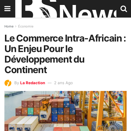
Home
Économie
Le Commerce Intra-Africain :
Un Enjeu Pour le
Développement du
Continent
By
La Redaction
2 ans Ago