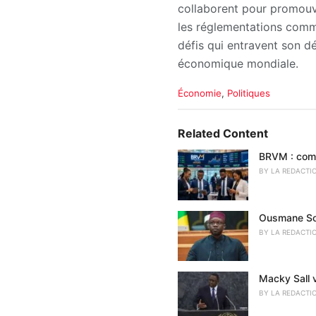
collaborent pour promouvoi
les réglementations comme
défis qui entravent son d
économique mondiale.
C
Économie
,
Politiques
a
t
e
Related Content
g
o
BRVM : comm
r
BY
LA REDACTI
i
e
s
Ousmane Son
:
BY
LA REDACTI
Macky Sall ve
BY
LA REDACTI