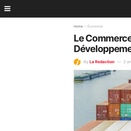
Home
Économie
Le Commerce I
Développemen
By
La Redaction
2 a