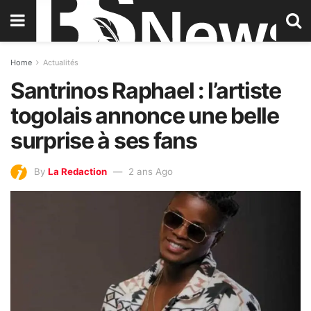
Home
Actualités
Santrinos Raphael : l’artiste
togolais annonce une belle
surprise à ses fans
By
La Redaction
2 ans Ago