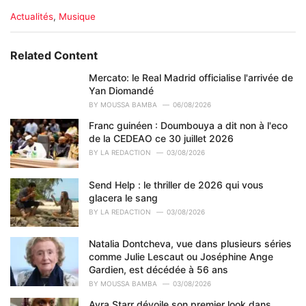
C
Actualités
,
Musique
a
t
e
Related Content
g
o
Mercato: le Real Madrid officialise l'arrivée de
r
Yan Diomandé
i
BY
MOUSSA BAMBA
06/08/2026
e
Franc guinéen : Doumbouya a dit non à l'eco
s
de la CEDEAO ce 30 juillet 2026
:
BY
LA REDACTION
03/08/2026
Send Help : le thriller de 2026 qui vous
glacera le sang
BY
LA REDACTION
03/08/2026
Natalia Dontcheva, vue dans plusieurs séries
comme Julie Lescaut ou Joséphine Ange
Gardien, est décédée à 56 ans
BY
MOUSSA BAMBA
03/08/2026
Ayra Starr dévoile son premier look dans