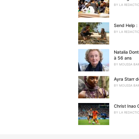
r
BY
LA REDACTI
i
e
s
Send Help : 
:
BY
LA REDACTI
Natalia Don
à 56 ans
BY
MOUSSA BA
Ayra Starr d
BY
MOUSSA BA
Christ Inao O
BY
LA REDACTI