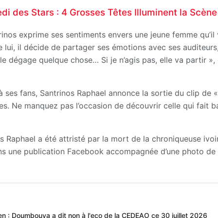
i des Stars : 4 Grosses Têtes Illuminent la Scène
inos exprime ses sentiments envers une jeune femme qu’il v
e lui, il décide de partager ses émotions avec ses auditeur
e dégage quelque chose… Si je n’agis pas, elle va partir »,
 à ses fans, Santrinos Raphael annonce la sortie du clip de 
s. Ne manquez pas l’occasion de découvrir celle qui fait bat
os Raphael a été attristé par la mort de la chroniqueuse iv
ans une publication Facebook accompagnée d’une photo de l
en : Doumbouya a dit non à l'eco de la CEDEAO ce 30 juillet 2026