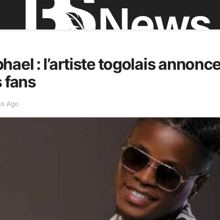
ael : l’artiste togolais annonce
s fans
ns Ago