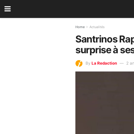
Home
Actualités
Santrinos Raph
surprise à se
By
La Redaction
2 a