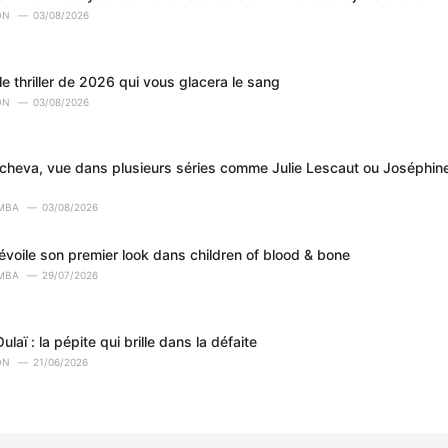
ON
03/08/2026
le thriller de 2026 qui vous glacera le sang
ON
03/08/2026
tcheva, vue dans plusieurs séries comme Julie Lescaut ou Joséphi
MBA
03/08/2026
évoile son premier look dans children of blood & bone
MBA
29/07/2026
ulaï : la pépite qui brille dans la défaite
ON
21/06/2026