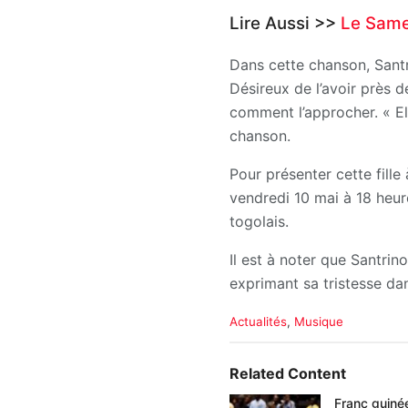
Lire Aussi >>
Le Samed
Dans cette chanson, Santr
Désireux de l’avoir près d
comment l’approcher. « Ell
chanson.
Pour présenter cette fille
vendredi 10 mai à 18 heure
togolais.
Il est à noter que Santrin
exprimant sa tristesse d
C
Actualités
,
Musique
a
t
e
Related Content
g
o
Franc guiné