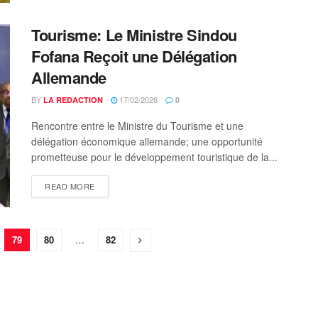
Tourisme: Le Ministre Sindou
Fofana Reçoit une Délégation
Allemande
BY
17/02/2026
LA REDACTION
0
Rencontre entre le Ministre du Tourisme et une
délégation économique allemande; une opportunité
prometteuse pour le développement touristique de la...
DETAILS
READ MORE
79
80
…
82