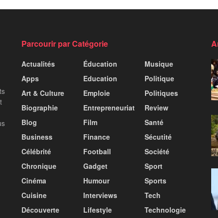
Parcourir par Catégorie
A
Actualités
Éducation
Musique
Apps
Education
Politique
ts
Art & Culture
Emploie
Politiques
t
Biographie
Entrepreneuriat
Review
Blog
Film
Santé
us
Business
Finance
Sécutité
Célébrité
Football
Société
Chronique
Gadget
Sport
Cinéma
Humour
Sports
Cuisine
Interviews
Tech
Découverte
Lifestyle
Technologie