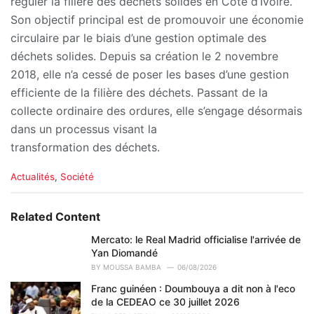
réguler la filière des déchets solides en Côte d’Ivoire.
Son objectif principal est de promouvoir une économie
circulaire par le biais d’une gestion optimale des
déchets solides. Depuis sa création le 2 novembre
2018, elle n’a cessé de poser les bases d’une gestion
efficiente de la filière des déchets. Passant de la
collecte ordinaire des ordures, elle s’engage désormais
dans un processus visant la
transformation des déchets.
C
Actualités
,
Société
a
t
e
Related Content
g
o
Mercato: le Real Madrid officialise l'arrivée de
r
Yan Diomandé
i
BY
MOUSSA BAMBA
06/08/2026
e
Franc guinéen : Doumbouya a dit non à l'eco
s
de la CEDEAO ce 30 juillet 2026
: