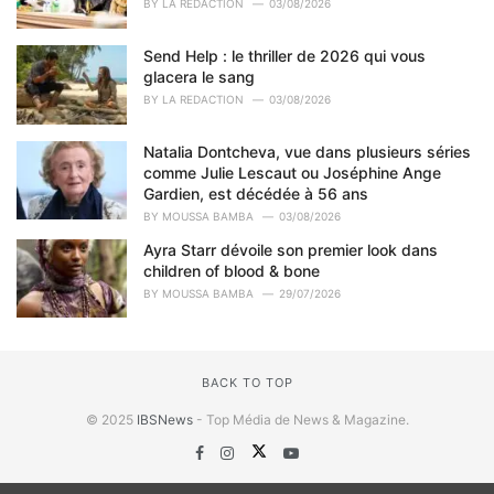
BY
LA REDACTION
03/08/2026
Send Help : le thriller de 2026 qui vous
glacera le sang
BY
LA REDACTION
03/08/2026
Natalia Dontcheva, vue dans plusieurs séries
comme Julie Lescaut ou Joséphine Ange
Gardien, est décédée à 56 ans
BY
MOUSSA BAMBA
03/08/2026
Ayra Starr dévoile son premier look dans
children of blood & bone
BY
MOUSSA BAMBA
29/07/2026
BACK TO TOP
© 2025
IBSNews
- Top Média de News & Magazine.