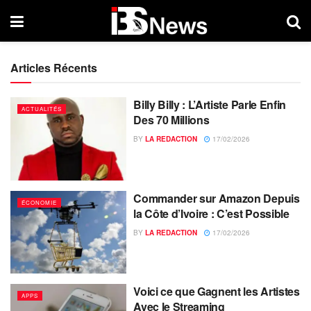
Articles Récents
Billy Billy : L’Artiste Parle Enfin
ACTUALITÉS
Des 70 Millions
BY
LA REDACTION
17/02/2026
Commander sur Amazon Depuis
ÉCONOMIE
la Côte d’Ivoire : C’est Possible
BY
LA REDACTION
17/02/2026
Voici ce que Gagnent les Artistes
APPS
Avec le Streaming