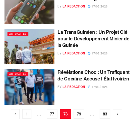
BY
LA REDACTION
17/02/2026
La TransGuinéen : Un Projet Clé
ACTUALITÉS
pour le Développement Minier de
la Guinée
BY
LA REDACTION
17/02/2026
Révélations Choc : Un Trafiquant
ACTUALITÉS
de Cocaïne Accuse l’État Ivoirien
BY
LA REDACTION
17/02/2026
1
…
77
78
79
…
83