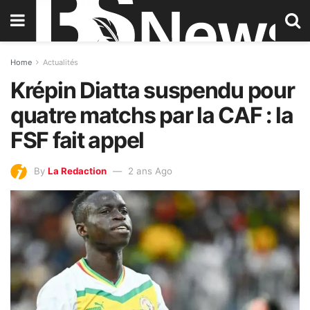
Home
Actualités
Krépin Diatta suspendu pour
quatre matchs par la CAF : la
FSF fait appel
By
La Redaction
2 ans Ago