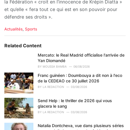
la Fédération « croit en l’innocence de Krépin Diatta »
et qu’elle « fera tout ce qui est en son pouvoir pour
défendre ses droits ».
C
Actualités
,
Sports
a
t
e
Related Content
g
o
Mercato: le Real Madrid officialise l'arrivée de
r
Yan Diomandé
i
BY
MOUSSA BAMBA
06/08/2026
e
Franc guinéen : Doumbouya a dit non à l'eco
s
de la CEDEAO ce 30 juillet 2026
:
BY
LA REDACTION
03/08/2026
Send Help : le thriller de 2026 qui vous
glacera le sang
BY
LA REDACTION
03/08/2026
Natalia Dontcheva, vue dans plusieurs séries