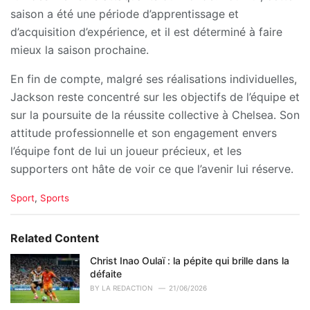
saison a été une période d’apprentissage et
d’acquisition d’expérience, et il est déterminé à faire
mieux la saison prochaine.
En fin de compte, malgré ses réalisations individuelles,
Jackson reste concentré sur les objectifs de l’équipe et
sur la poursuite de la réussite collective à Chelsea. Son
attitude professionnelle et son engagement envers
l’équipe font de lui un joueur précieux, et les
supporters ont hâte de voir ce que l’avenir lui réserve.
C
Sport
,
Sports
a
t
e
Related Content
g
o
Christ Inao Oulaï : la pépite qui brille dans la
r
défaite
i
BY
LA REDACTION
21/06/2026
e
s