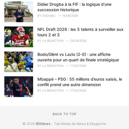
Didier Drogba à la FIF : la logique d'une
:
succession historique
BY
OGOUBLI
16/06/2026
NFL Draft 2026 : les 5 talents à surveiller aux
tours 2 et 3
BY
LA REDACTION
24/04/2026
Bodo/Glimt vs Lazio (2-0) : une affiche
ouverte pour un quart de finale stratégique
BY
LA REDACTION
17/02/2026
Mbappé – PSG : 55 millions d’euros saisis, le
conflit prend une autre dimension
BY
LA REDACTION
17/02/2026
BACK TO TOP
© 2025
IBSNews
- Top Média de News & Magazine.