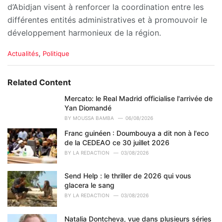
d’Abidjan visent à renforcer la coordination entre les
différentes entités administratives et à promouvoir le
développement harmonieux de la région.
C
Actualités
,
Politique
a
t
e
Related Content
g
o
Mercato: le Real Madrid officialise l'arrivée de
r
Yan Diomandé
i
BY
MOUSSA BAMBA
06/08/2026
e
Franc guinéen : Doumbouya a dit non à l'eco
s
de la CEDEAO ce 30 juillet 2026
:
BY
LA REDACTION
03/08/2026
Send Help : le thriller de 2026 qui vous
glacera le sang
BY
LA REDACTION
03/08/2026
Natalia Dontcheva, vue dans plusieurs séries