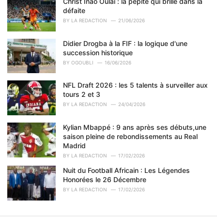
o
Christ Inao Oulaï : la pépite qui brille dans la
r
défaite
i
BY
LA REDACTION
21/06/2026
e
s
Didier Drogba à la FIF : la logique d'une
:
succession historique
BY
OGOUBLI
16/06/2026
NFL Draft 2026 : les 5 talents à surveiller aux
tours 2 et 3
BY
LA REDACTION
24/04/2026
Kylian Mbappé : 9 ans après ses débuts,une
saison pleine de rebondissements au Real
Madrid
BY
LA REDACTION
17/02/2026
Nuit du Football Africain : Les Légendes
Honorées le 26 Décembre
BY
LA REDACTION
17/02/2026