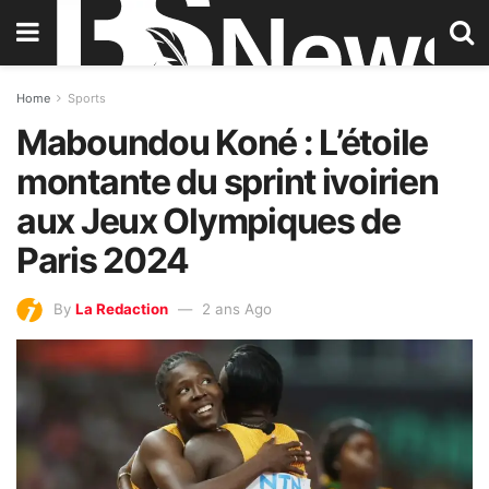
Home
Sports
Maboundou Koné : L’étoile
montante du sprint ivoirien
aux Jeux Olympiques de
Paris 2024
By
La Redaction
2 ans Ago