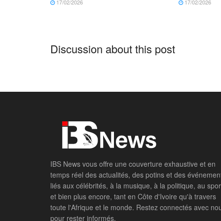
17/02/2026
17/02/2026
Discussion about this post
IBS News vous offre une couverture exhaustive et en
temps réel des actualités, des potins et des événemen
liés aux célébrités, à la musique, à la politique, au spor
et bien plus encore, tant en Côte d'Ivoire qu'à travers
toute l'Afrique et le monde. Restez connectés avec no
pour rester informés.