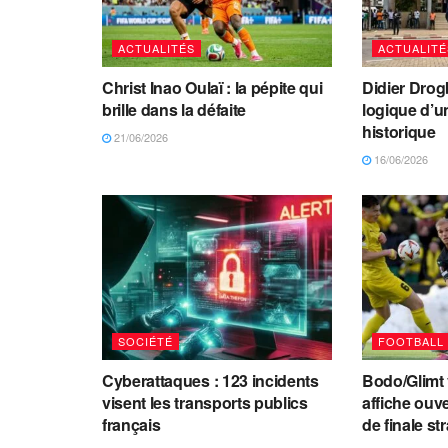
ACTUALITÉS
ACTUALITÉ
Christ Inao Oulaï : la pépite qui
Didier Drogb
brille dans la défaite
logique d’
historique
21/06/2026
16/06/2026
SOCIÉTÉ
FOOTBALL
Cyberattaques : 123 incidents
Bodo/Glimt v
visent les transports publics
affiche ouv
français
de finale st