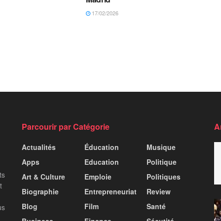
17/02/2026
Parcourir par Catégorie
A
Actualités
Éducation
Musique
Apps
Education
Politique
ts
Art & Culture
Emploie
Politiques
t
Biographie
Entrepreneuriat
Review
Blog
Film
Santé
us