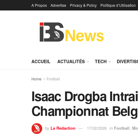
A Propos
Advertise
Privacy & Policy
Politique d’Utilisation
ACCUEIL
ACTUALITÉS
TECH
DIVERTI
Home
Football
Isaac Drogba Intrai
Championnat Belg
by
La Redaction
17/02/2026
in
Football
,
Mo