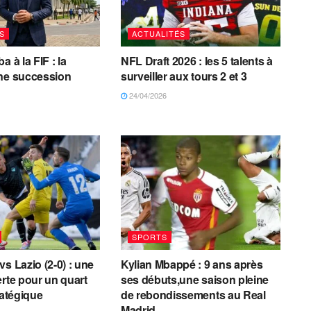
S
ACTUALITÉS
a à la FIF : la
NFL Draft 2026 : les 5 talents à
une succession
surveiller aux tours 2 et 3
24/04/2026
SPORTS
s Lazio (2-0) : une
Kylian Mbappé : 9 ans après
erte pour un quart
ses débuts,une saison pleine
ratégique
de rebondissements au Real
Madrid