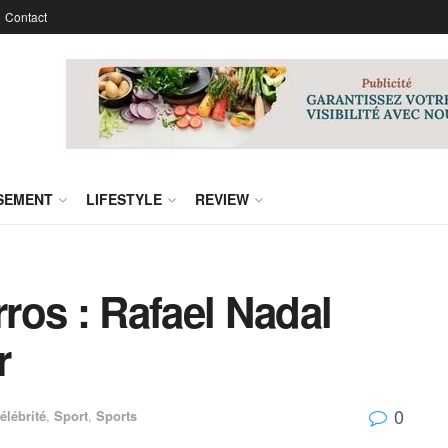
Contact
SSEMENT
LIFESTYLE
REVIEW
ros : Rafael Nadal
r
0
élébrité
,
Sport
,
Sports