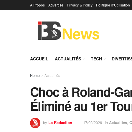
A Propos
Advertise
Privacy & Policy
Politique d’Utilisation
ACCUEIL
ACTUALITÉS
TECH
DIVERTI
Home
Actualités
Choc à Roland-Gar
Éliminé au 1er Tou
by
La Redaction
17/02/2026
in
Actualités
,
C