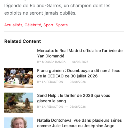
légende de Roland-Garros, un champion dont les
exploits ne seront jamais oubliés.
C
Actualités
,
Célébrité
,
Sport
,
Sports
a
t
e
Related Content
g
o
Mercato: le Real Madrid officialise l'arrivée de
r
Yan Diomandé
i
BY
MOUSSA BAMBA
06/08/2026
e
Franc guinéen : Doumbouya a dit non à l'eco
s
de la CEDEAO ce 30 juillet 2026
:
BY
LA REDACTION
03/08/2026
Send Help : le thriller de 2026 qui vous
glacera le sang
BY
LA REDACTION
03/08/2026
Natalia Dontcheva, vue dans plusieurs séries
comme Julie Lescaut ou Joséphine Ange