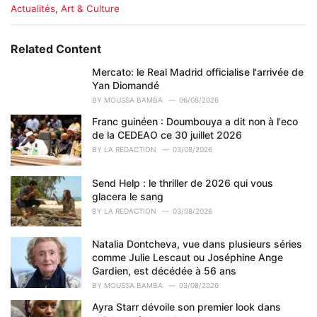
C
Actualités
,
Art & Culture
a
t
e
Related Content
g
o
Mercato: le Real Madrid officialise l'arrivée de
r
Yan Diomandé
i
BY
MOUSSA BAMBA
06/08/2026
e
Franc guinéen : Doumbouya a dit non à l'eco
s
de la CEDEAO ce 30 juillet 2026
:
BY
LA REDACTION
03/08/2026
Send Help : le thriller de 2026 qui vous
glacera le sang
BY
LA REDACTION
03/08/2026
Natalia Dontcheva, vue dans plusieurs séries
comme Julie Lescaut ou Joséphine Ange
Gardien, est décédée à 56 ans
BY
MOUSSA BAMBA
03/08/2026
Ayra Starr dévoile son premier look dans