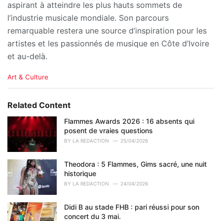
aspirant à atteindre les plus hauts sommets de
l’industrie musicale mondiale. Son parcours
remarquable restera une source d’inspiration pour les
artistes et les passionnés de musique en Côte d’Ivoire
et au-delà.
C
Art & Culture
a
t
e
Related Content
g
o
Flammes Awards 2026 : 16 absents qui
r
posent de vraies questions
i
BY
LA REDACTION
25/04/2026
e
s
Theodora : 5 Flammes, Gims sacré, une nuit
:
historique
BY
LA REDACTION
24/04/2026
Didi B au stade FHB : pari réussi pour son
concert du 3 mai.