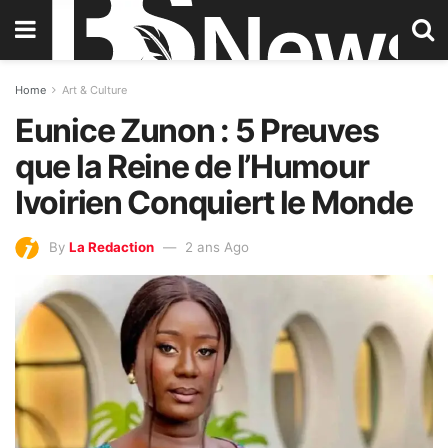
Home
Art & Culture
Eunice Zunon : 5 Preuves
que la Reine de l’Humour
Ivoirien Conquiert le Monde
By
La Redaction
2 ans Ago