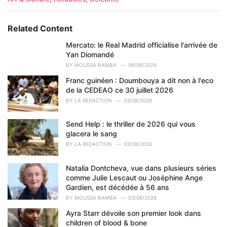
a
t
e
Related Content
g
o
Mercato: le Real Madrid officialise l'arrivée de
r
Yan Diomandé
i
BY
MOUSSA BAMBA
06/08/2026
e
Franc guinéen : Doumbouya a dit non à l'eco
s
de la CEDEAO ce 30 juillet 2026
:
BY
LA REDACTION
03/08/2026
Send Help : le thriller de 2026 qui vous
glacera le sang
BY
LA REDACTION
03/08/2026
Natalia Dontcheva, vue dans plusieurs séries
comme Julie Lescaut ou Joséphine Ange
Gardien, est décédée à 56 ans
BY
MOUSSA BAMBA
03/08/2026
Ayra Starr dévoile son premier look dans
children of blood & bone