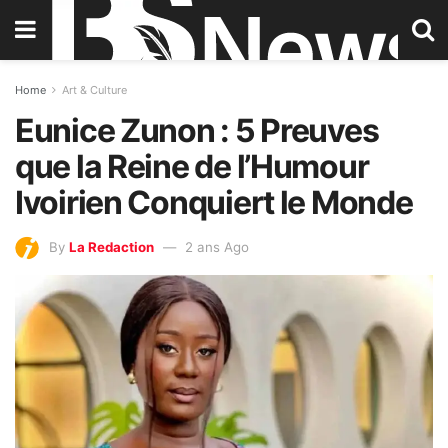
Home
Art & Culture
Eunice Zunon : 5 Preuves
que la Reine de l’Humour
Ivoirien Conquiert le Monde
By
La Redaction
2 ans Ago