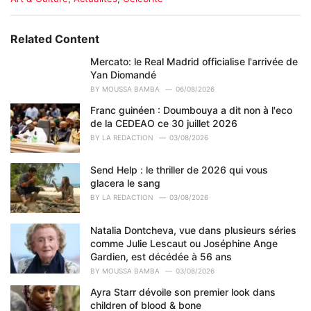
a
t
e
Related Content
g
o
Mercato: le Real Madrid officialise l'arrivée de
r
Yan Diomandé
i
BY
MOUSSA BAMBA
06/08/2026
e
Franc guinéen : Doumbouya a dit non à l'eco
s
de la CEDEAO ce 30 juillet 2026
:
BY
LA REDACTION
03/08/2026
Send Help : le thriller de 2026 qui vous
glacera le sang
BY
LA REDACTION
03/08/2026
Natalia Dontcheva, vue dans plusieurs séries
comme Julie Lescaut ou Joséphine Ange
Gardien, est décédée à 56 ans
BY
MOUSSA BAMBA
03/08/2026
Ayra Starr dévoile son premier look dans
children of blood & bone