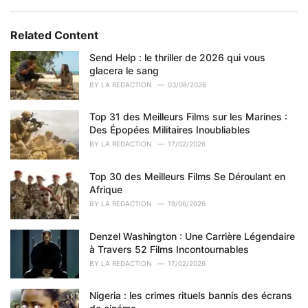
a
t
e
Related Content
g
o
Send Help : le thriller de 2026 qui vous
r
glacera le sang
i
BY
LA REDACTION
03/08/2026
e
s
Top 31 des Meilleurs Films sur les Marines :
:
Des Épopées Militaires Inoubliables
BY
LA REDACTION
17/02/2026
Top 30 des Meilleurs Films Se Déroulant en
Afrique
BY
LA REDACTION
19/06/2026
Denzel Washington : Une Carrière Légendaire
à Travers 52 Films Incontournables
BY
LA REDACTION
17/02/2026
Nigeria : les crimes rituels bannis des écrans