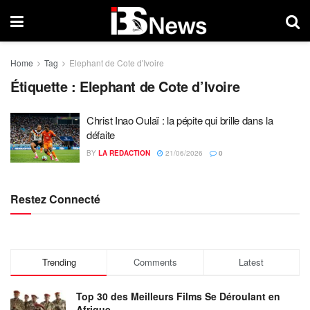
Home
Tag
Elephant de Cote d'Ivoire
Étiquette :
Elephant de Cote d’Ivoire
Christ Inao Oulaï : la pépite qui brille dans la
défaite
BY
LA REDACTION
21/06/2026
0
Restez Connecté
Trending
Comments
Latest
Top 30 des Meilleurs Films Se Déroulant en
Afrique