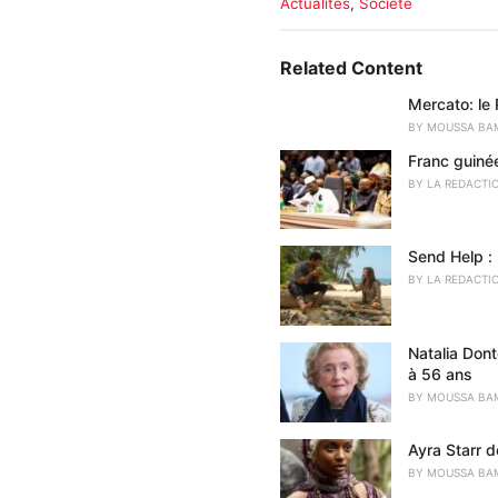
C
Actualités
,
Société
a
t
e
Related Content
g
o
Mercato: le 
r
BY
MOUSSA BA
i
Franc guiné
e
s
BY
LA REDACTI
:
Send Help : 
BY
LA REDACTI
Natalia Don
à 56 ans
BY
MOUSSA BA
Ayra Starr d
BY
MOUSSA BA