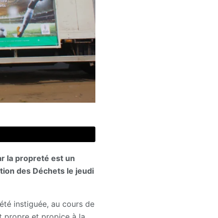
r la propreté est un
stion des Déchets le jeudi
té instiguée, au cours de
 propre et propice à la