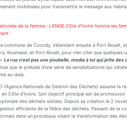
einement mobilisées pour transmettre le message aux habita
ationale de la Femme : L’ANDE Côte d’Ivoire honore les fe
ment
s la commune de Cocody, s’étendant ensuite à Port-Bouët, 
cory, Koumassi, et Port-Bouët, pour n’en citer que quelques
 «
La rue n’est pas une poubelle, modia à toi qui jette des
e que le prélude d’une série de sensibilisations qui s’étale
ême au-delà.
ED (Agence Nationale de Gestion des Déchets) assume la res
s en Côte d’Ivoire. Son objectif principal est de promouvoir
 optimale des déchets solides. Depuis sa création le 2 nove
estion efficiente de la filière des déchets. Passant de la co
sormais dans un processus visant la transformation des déc