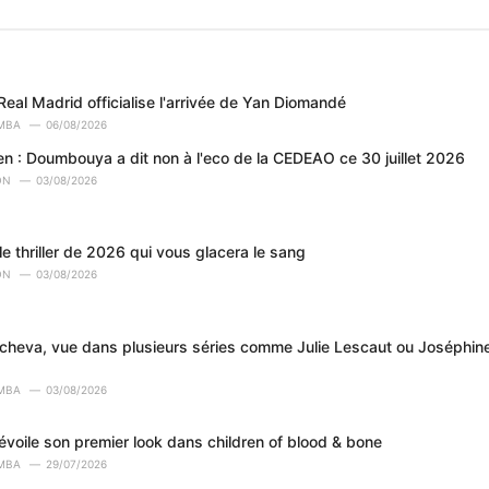
Real Madrid officialise l'arrivée de Yan Diomandé
MBA
06/08/2026
en : Doumbouya a dit non à l'eco de la CEDEAO ce 30 juillet 2026
ON
03/08/2026
le thriller de 2026 qui vous glacera le sang
ON
03/08/2026
tcheva, vue dans plusieurs séries comme Julie Lescaut ou Joséphi
MBA
03/08/2026
évoile son premier look dans children of blood & bone
MBA
29/07/2026