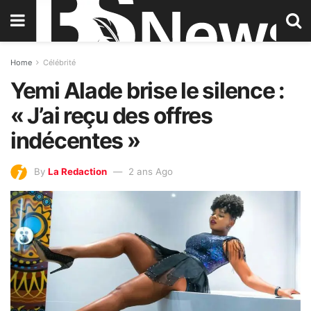
Home
Célébrité
Yemi Alade brise le silence :
« J’ai reçu des offres
indécentes »
By
La Redaction
2 ans Ago