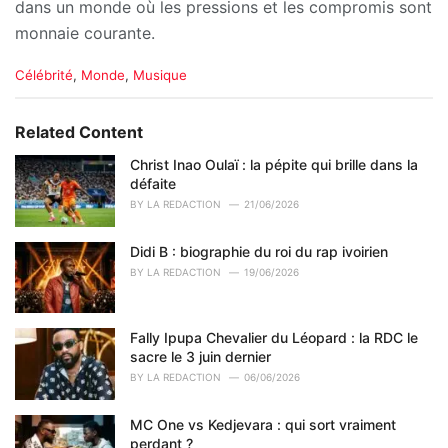
dans un monde où les pressions et les compromis sont
monnaie courante.
C
Célébrité
,
Monde
,
Musique
a
t
e
Related Content
g
o
Christ Inao Oulaï : la pépite qui brille dans la
r
défaite
i
BY
LA REDACTION
21/06/2026
e
s
Didi B : biographie du roi du rap ivoirien
:
BY
LA REDACTION
19/06/2026
Fally Ipupa Chevalier du Léopard : la RDC le
sacre le 3 juin dernier
BY
LA REDACTION
06/06/2026
MC One vs Kedjevara : qui sort vraiment
perdant ?