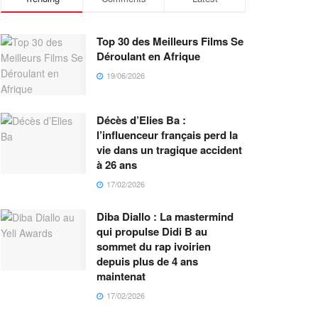
Top 30 des Meilleurs Films Se
Déroulant en Afrique
19/06/2026
Décès d’Elies Ba :
l’influenceur français perd la
vie dans un tragique accident
à 26 ans
17/02/2026
Diba Diallo : La mastermind
qui propulse Didi B au
sommet du rap ivoirien
depuis plus de 4 ans
maintenat
17/02/2026