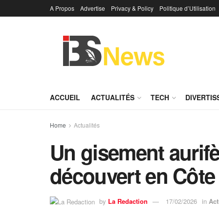
A Propos
Advertise
Privacy & Policy
Politique d’Utilisation
ACCUEIL
ACTUALITÉS
TECH
DIVERTI
Home
Actualités
Un gisement aurifè
découvert en Côte 
by
La Redaction
17/02/2026
in
Act