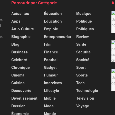
Parcourir par Catégorie
A
Actualités
Éducation
Musique
ts
Apps
Education
Politique
t
Art & Culture
Emploie
Politiques
Biographie
Entrepreneuriat
Review
us
Blog
Film
Santé
Business
Finance
Sécutité
Célébrité
Football
Société
Chronique
Gadget
Sport
Cinéma
Humour
Sports
Cuisine
Interviews
Tech
Découverte
Lifestyle
Technologie
Divertissement
Mobile
Télévision
Dossier
Mode
Voyage
Économie
Monde