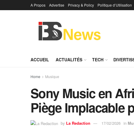
A Propos
Advertise
Privacy & Policy
Politique d’Utilisation
ACCUEIL
ACTUALITÉS
TECH
DIVERTI
Home
Musique
Sony Music en Afr
Piège Implacable p
by
La Redaction
17/02/2026
in
Mu