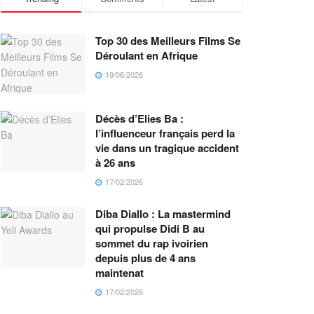
Top 30 des Meilleurs Films Se
Déroulant en Afrique
19/06/2026
Décès d’Elies Ba :
l’influenceur français perd la
vie dans un tragique accident
à 26 ans
17/02/2026
Diba Diallo : La mastermind
qui propulse Didi B au
sommet du rap ivoirien
depuis plus de 4 ans
maintenat
17/02/2026