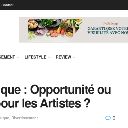
Contact
SSEMENT
LIFESTYLE
REVIEW
ique : Opportunité ou
our les Artistes ?
0
sique
,
Divertissement