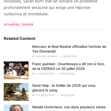
invisibles, Sarah Koffi met en lumière un problème
profondément enraciné qui exige une réponse
collective et immédiate.
C
Actualités
,
Société
a
t
e
Related Content
g
o
Mercato: le Real Madrid officialise l'arrivée de
r
Yan Diomandé
i
BY
MOUSSA BAMBA
06/08/2026
e
Franc guinéen : Doumbouya a dit non à l'eco
s
de la CEDEAO ce 30 juillet 2026
:
BY
LA REDACTION
03/08/2026
Send Help : le thriller de 2026 qui vous
glacera le sang
BY
LA REDACTION
03/08/2026
Natalia Dontcheva, vue dans plusieurs séries