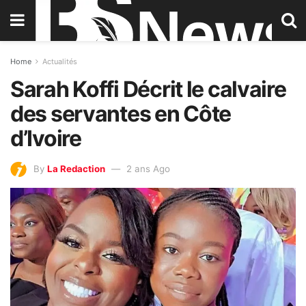
Home
Actualités
Sarah Koffi Décrit le calvaire
des servantes en Côte
d’Ivoire
By
La Redaction
2 ans Ago