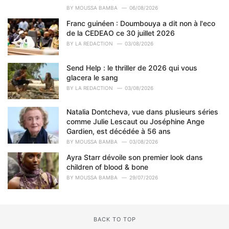
i
BY
MOUSSA BAMBA
06/08/2026
e
Franc guinéen : Doumbouya a dit non à l'eco
s
de la CEDEAO ce 30 juillet 2026
:
BY
LA REDACTION
03/08/2026
Send Help : le thriller de 2026 qui vous
glacera le sang
BY
LA REDACTION
03/08/2026
Natalia Dontcheva, vue dans plusieurs séries
comme Julie Lescaut ou Joséphine Ange
Gardien, est décédée à 56 ans
BY
MOUSSA BAMBA
03/08/2026
Ayra Starr dévoile son premier look dans
children of blood & bone
BY
MOUSSA BAMBA
29/07/2026
BACK TO TOP