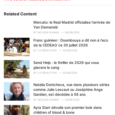
a
t
e
Related Content
g
o
Mercato: le Real Madrid officialise l'arrivée de
r
Yan Diomandé
i
BY
MOUSSA BAMBA
06/08/2026
e
Franc guinéen : Doumbouya a dit non à l'eco
s
de la CEDEAO ce 30 juillet 2026
:
BY
LA REDACTION
03/08/2026
Send Help : le thriller de 2026 qui vous
glacera le sang
BY
LA REDACTION
03/08/2026
Natalia Dontcheva, vue dans plusieurs séries
comme Julie Lescaut ou Joséphine Ange
Gardien, est décédée à 56 ans
BY
MOUSSA BAMBA
03/08/2026
Ayra Starr dévoile son premier look dans
children of blood & bone