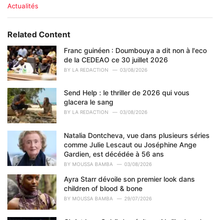
C
Actualités
a
t
e
Related Content
g
o
Franc guinéen : Doumbouya a dit non à l'eco
r
de la CEDEAO ce 30 juillet 2026
i
BY
LA REDACTION
03/08/2026
e
s
Send Help : le thriller de 2026 qui vous
:
glacera le sang
BY
LA REDACTION
03/08/2026
Natalia Dontcheva, vue dans plusieurs séries
comme Julie Lescaut ou Joséphine Ange
Gardien, est décédée à 56 ans
BY
MOUSSA BAMBA
03/08/2026
Ayra Starr dévoile son premier look dans
children of blood & bone
BY
MOUSSA BAMBA
29/07/2026