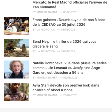
o
Mercato: le Real Madrid officialise l'arrivée de
r
Yan Diomandé
i
BY
MOUSSA BAMBA
06/08/2026
e
Franc guinéen : Doumbouya a dit non à l'eco
s
de la CEDEAO ce 30 juillet 2026
:
BY
LA REDACTION
03/08/2026
Send Help : le thriller de 2026 qui vous
glacera le sang
BY
LA REDACTION
03/08/2026
Natalia Dontcheva, vue dans plusieurs séries
comme Julie Lescaut ou Joséphine Ange
Gardien, est décédée à 56 ans
BY
MOUSSA BAMBA
03/08/2026
Ayra Starr dévoile son premier look dans
children of blood & bone
BY
MOUSSA BAMBA
29/07/2026