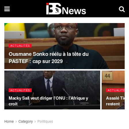
ACTUALITÉS
Ousmane Sonko réélu à la tête du
PASTEF : cap sur 2029
ACTUALITÉS
ACTUALITÉS
Macky Sall veut diriger l’ONU : l’Afrique y
Assalé Tiém
croit
restent
Home
Category
Politiques