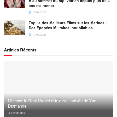
B au sommet du rap ivoirien depuis plus de 4
ans maintenat
17/02/2026
Top 31 des Meilleurs Films sur les Marines :
Des Épopées Militaires Inoubliables
17/02/2026
Articles Récents
Mercato: le Real Madrid officialise l’arrivée de Yan
Diomandé
06/08/2026