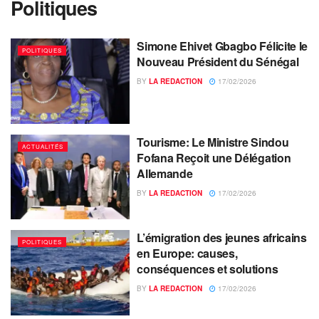
Politiques
Simone Ehivet Gbagbo Félicite le
POLITIQUES
Nouveau Président du Sénégal
BY
LA REDACTION
17/02/2026
Tourisme: Le Ministre Sindou
ACTUALITÉS
Fofana Reçoit une Délégation
Allemande
BY
LA REDACTION
17/02/2026
L’émigration des jeunes africains
POLITIQUES
en Europe: causes,
conséquences et solutions
BY
LA REDACTION
17/02/2026