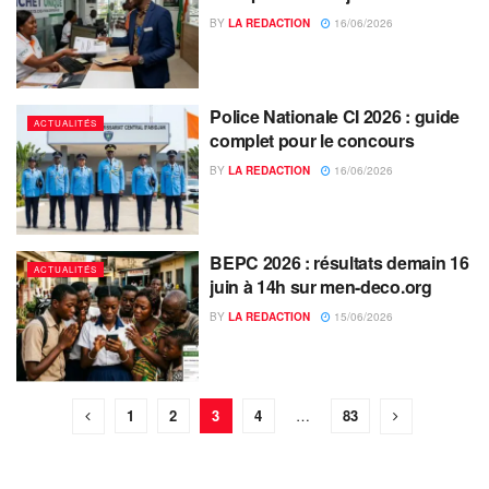
BY
LA REDACTION
16/06/2026
Police Nationale CI 2026 : guide
ACTUALITÉS
complet pour le concours
BY
LA REDACTION
16/06/2026
BEPC 2026 : résultats demain 16
ACTUALITÉS
juin à 14h sur men-deco.org
BY
LA REDACTION
15/06/2026
1
2
3
4
…
83