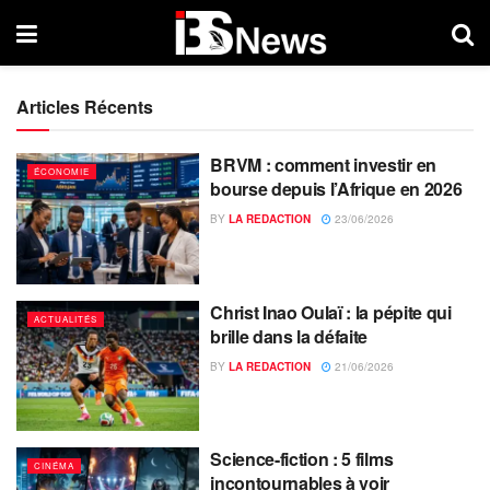
Articles Récents
BRVM : comment investir en
ÉCONOMIE
bourse depuis l’Afrique en 2026
BY
LA REDACTION
23/06/2026
Christ Inao Oulaï : la pépite qui
ACTUALITÉS
brille dans la défaite
BY
LA REDACTION
21/06/2026
Science-fiction : 5 films
CINÉMA
incontournables à voir