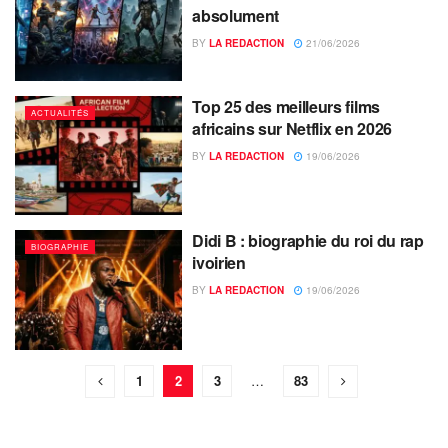
absolument
BY
LA REDACTION
21/06/2026
Top 25 des meilleurs films
ACTUALITÉS
africains sur Netflix en 2026
BY
LA REDACTION
19/06/2026
Didi B : biographie du roi du rap
BIOGRAPHIE
ivoirien
BY
LA REDACTION
19/06/2026
1
2
3
…
83