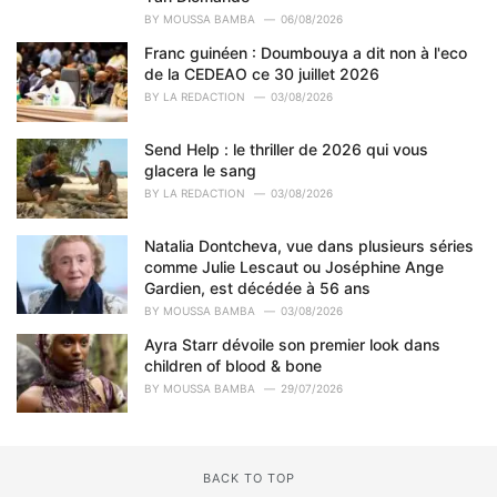
i
BY
MOUSSA BAMBA
06/08/2026
e
Franc guinéen : Doumbouya a dit non à l'eco
s
de la CEDEAO ce 30 juillet 2026
:
BY
LA REDACTION
03/08/2026
Send Help : le thriller de 2026 qui vous
glacera le sang
BY
LA REDACTION
03/08/2026
Natalia Dontcheva, vue dans plusieurs séries
comme Julie Lescaut ou Joséphine Ange
Gardien, est décédée à 56 ans
BY
MOUSSA BAMBA
03/08/2026
Ayra Starr dévoile son premier look dans
children of blood & bone
BY
MOUSSA BAMBA
29/07/2026
BACK TO TOP