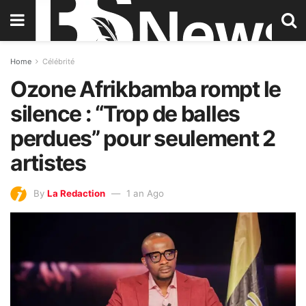
Home
Célébrité
Ozone Afrikbamba rompt le
silence : “Trop de balles
perdues” pour seulement 2
artistes
By
La Redaction
1 an Ago