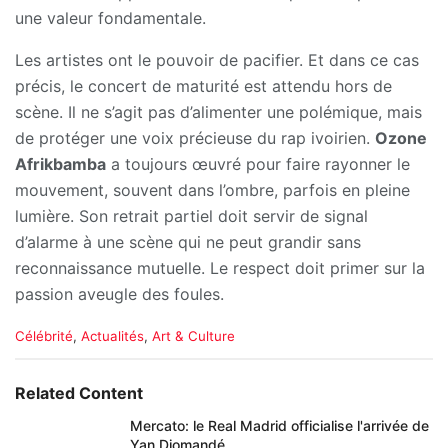
une valeur fondamentale.
Les artistes ont le pouvoir de pacifier. Et dans ce cas
précis, le concert de maturité est attendu hors de
scène. Il ne s’agit pas d’alimenter une polémique, mais
de protéger une voix précieuse du rap ivoirien.
Ozone
Afrikbamba
a toujours œuvré pour faire rayonner le
mouvement, souvent dans l’ombre, parfois en pleine
lumière. Son retrait partiel doit servir de signal
d’alarme à une scène qui ne peut grandir sans
reconnaissance mutuelle. Le respect doit primer sur la
passion aveugle des foules.
C
Célébrité
,
Actualités
,
Art & Culture
a
t
e
Related Content
g
o
Mercato: le Real Madrid officialise l'arrivée de
r
Yan Diomandé