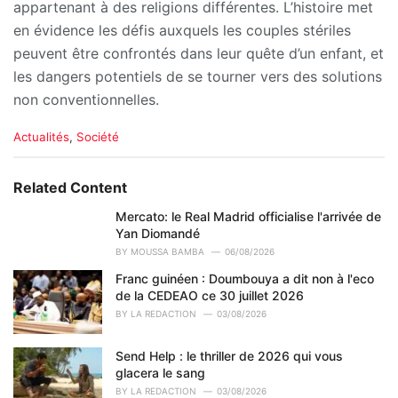
appartenant à des religions différentes. L’histoire met
en évidence les défis auxquels les couples stériles
peuvent être confrontés dans leur quête d’un enfant, et
les dangers potentiels de se tourner vers des solutions
non conventionnelles.
C
Actualités
,
Société
a
t
e
Related Content
g
o
Mercato: le Real Madrid officialise l'arrivée de
r
Yan Diomandé
i
BY
MOUSSA BAMBA
06/08/2026
e
Franc guinéen : Doumbouya a dit non à l'eco
s
de la CEDEAO ce 30 juillet 2026
:
BY
LA REDACTION
03/08/2026
Send Help : le thriller de 2026 qui vous
glacera le sang
BY
LA REDACTION
03/08/2026