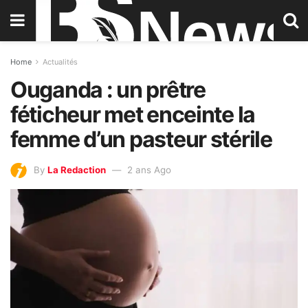
Home
Actualités
Ouganda : un prêtre
féticheur met enceinte la
femme d’un pasteur stérile
By
La Redaction
2 ans Ago