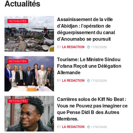
Actualités
Assainissement de la ville
ACTUALITÉS
d’Abidjan : l’opération de
déguerpissement du canal
d’Anoumabo se poursuit
BY
LA REDACTION
17/02/2026
Tourisme: Le Ministre Sindou
ACTUALITÉS
Fofana Reçoit une Délégation
Allemande
BY
LA REDACTION
17/02/2026
Carrières solos de Kiff No Beat :
ACTUALITÉS
Vous ne Pouvez pas imaginer ce
que Pense Didi B des Autres
Membres.
BY
LA REDACTION
17/02/2026