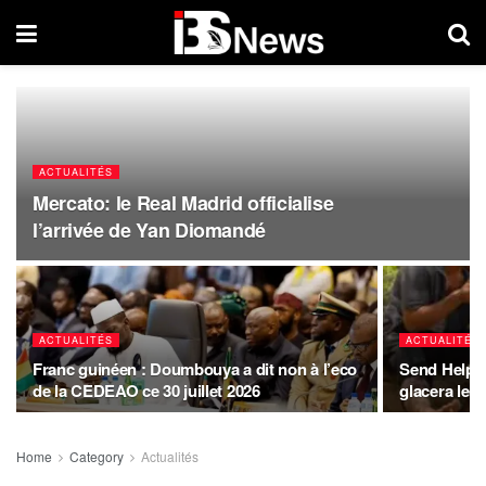
ACTUALITÉS
Mercato: le Real Madrid officialise
l’arrivée de Yan Diomandé
ACTUALITÉS
ACTUALITÉS
Franc guinéen : Doumbouya a dit non à l’eco
Send Help : 
de la CEDEAO ce 30 juillet 2026
glacera le 
Home
Category
Actualités