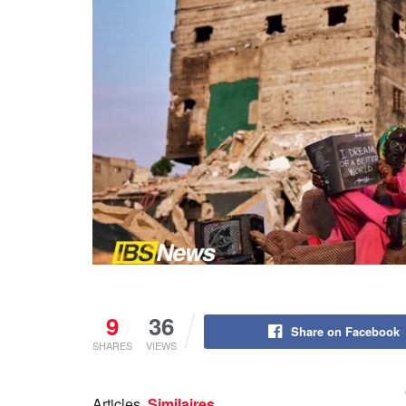
9
36
Share on Facebook
SHARES
VIEWS
Articles
Similaires