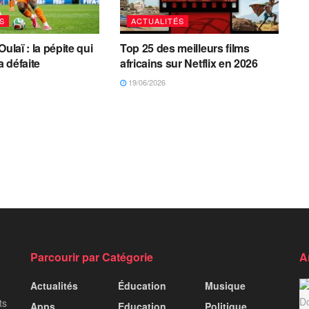
S
ACTUALITÉS
Oulaï : la pépite qui
Top 25 des meilleurs films
a défaite
africains sur Netflix en 2026
19/06/2026
Parcourir par Catégorie
A
Actualités
Éducation
Musique
ts
Apps
Education
Politique