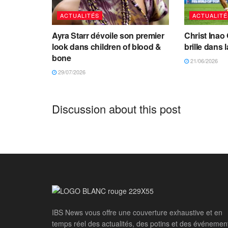
ACTUALITÉS
ACTUALITÉ
Ayra Starr dévoile son premier
Christ Inao 
look dans children of blood &
brille dans l
bone
21/06/2026
29/07/2026
Discussion about this post
IBS News vous offre une couverture exhaustive et en
temps réel des actualités, des potins et des événemen