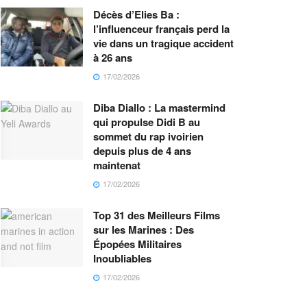
Décès d’Elies Ba :
l’influenceur français perd la
vie dans un tragique accident
à 26 ans
17/02/2026
Diba Diallo : La mastermind
qui propulse Didi B au
sommet du rap ivoirien
depuis plus de 4 ans
maintenat
17/02/2026
Top 31 des Meilleurs Films
sur les Marines : Des
Épopées Militaires
Inoubliables
17/02/2026