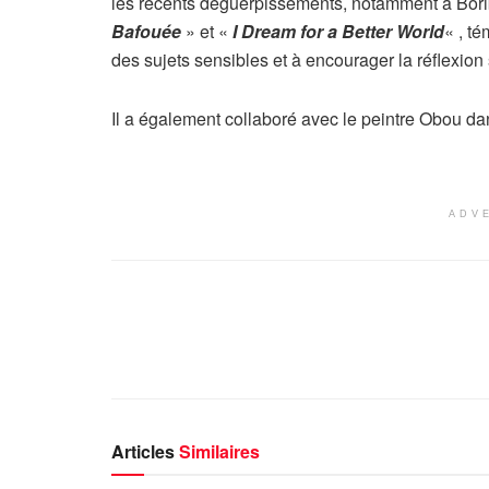
les récents déguerpissements, notamment à Borib
Bafouée
» et «
I Dream for a Better World
« , t
des sujets sensibles et à encourager la réflexion s
Il a également collaboré avec le peintre Obou dan
ADV
Articles
Similaires