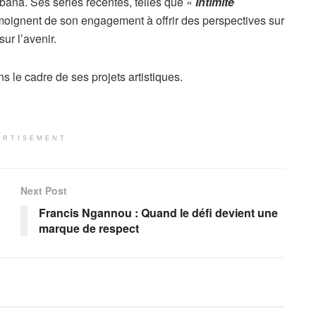
ana. Ses séries récentes, telles que «
Intimité
émoignent de son engagement à offrir des perspectives sur
ur l’avenir.
s le cadre de ses projets artistiques.
ERTISEMENT
Next Post
Francis Ngannou : Quand le défi devient une
marque de respect