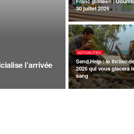
Franc guinéen : Doumbo
30 juillet 2026
ACTUALITÉS
Send Help : le thriller d
ialise l’arrivée
2026 qui vous glacera l
sang