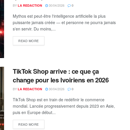
BY
30/04/2026
LA REDACTION
0
Mythos est peut-être l'intelligence artificielle la plus
puissante jamais créée — et personne ne pourra jamais
s'en servir. Du moins,...
DETAILS
READ MORE
TikTok Shop arrive : ce que ça
change pour les Ivoiriens en 2026
BY
30/04/2026
LA REDACTION
0
TikTok Shop est en train de redéfinir le commerce
mondial. Lancée progressivement depuis 2023 en Asie,
puis en Europe début...
DETAILS
READ MORE