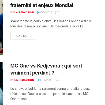
fraternité et enjeux Mondial
BY
05/06/2026
LA REDACTION
0
Avant même le coup d'envoi, les images ont déjà fait le
tour des réseaux sociaux. Ce mercredi, à la veille...
DETAILS
READ MORE
MC One vs Kedjevara : qui sort
vraiment perdant ?
BY
03/05/2026
LA REDACTION
0
Le showbiz ivoirien a rarement connu une affaire aussi
révélatrice. Depuis plusieurs jours, le clash entre MC
One et son...