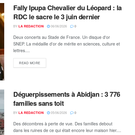
Fally Ipupa Chevalier du Léopard : la
RDC le sacre le 3 juin dernier
BY
06/06/2026
LA REDACTION
0
Deux concerts au Stade de France. Un disque d'or
SNEP. La médaille d'or de mérite en sciences, culture et
lettres....
DETAILS
READ MORE
Déguerpissements à Abidjan : 3 776
familles sans toit
BY
05/06/2026
LA REDACTION
0
Des décombres à perte de vue. Des familles debout
dans les ruines de ce qui était encore leur maison hier....