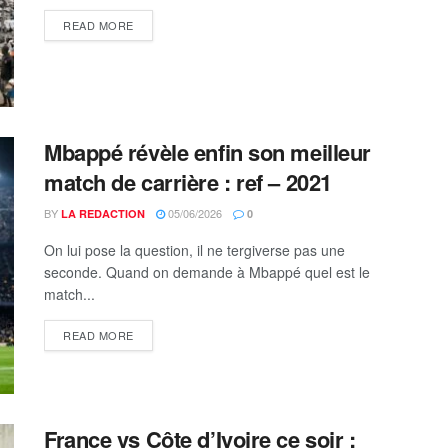
DETAILS
READ MORE
Mbappé révèle enfin son meilleur
match de carrière : ref – 2021
BY
05/06/2026
LA REDACTION
0
On lui pose la question, il ne tergiverse pas une
seconde. Quand on demande à Mbappé quel est le
match...
DETAILS
READ MORE
France vs Côte d’Ivoire ce soir :