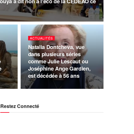
uya a dit non à l’eco de la CEDEAO ce
ACTUALITÉS
Natalia Dontcheva, vue
dans plusieurs séries
e
comme Julie Lescaut ou
e
Joséphine Ange Gardien,
est décédée à 56 ans
Restez Connecté