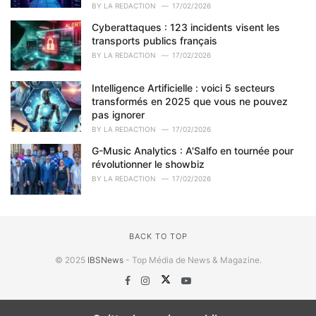
BY
LA REDACTION
17/02/2026
Cyberattaques : 123 incidents visent les
transports publics français
BY
LA REDACTION
17/02/2026
Intelligence Artificielle : voici 5 secteurs
transformés en 2025 que vous ne pouvez
pas ignorer
BY
LA REDACTION
17/02/2026
G-Music Analytics : A'Salfo en tournée pour
révolutionner le showbiz
BY
LA REDACTION
17/02/2026
BACK TO TOP
© 2025
IBSNews
- Top Média de News & Magazine.