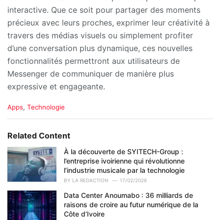
interactive. Que ce soit pour partager des moments
précieux avec leurs proches, exprimer leur créativité à
travers des médias visuels ou simplement profiter
d’une conversation plus dynamique, ces nouvelles
fonctionnalités permettront aux utilisateurs de
Messenger de communiquer de manière plus
expressive et engageante.
C
Apps
,
Technologie
a
t
e
Related Content
g
o
À la découverte de SYITECH-Group :
r
l’entreprise ivoirienne qui révolutionne
i
l’industrie musicale par la technologie
e
BY
LA REDACTION
17/02/2026
s
Data Center Anoumabo : 36 milliards de
:
raisons de croire au futur numérique de la
Côte d’Ivoire