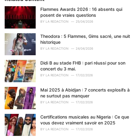
g
o
Flammes Awards 2026 : 16 absents qui
r
posent de vraies questions
i
BY
LA REDACTION
25/04/2026
e
s
Theodora : 5 Flammes, Gims sacré, une nuit
:
historique
BY
LA REDACTION
24/04/2026
Didi B au stade FHB : pari réussi pour son
concert du 3 mai.
BY
LA REDACTION
17/02/2026
Mai 2025 à Abidjan : 7 concerts explosifs à
ne surtout pas manquer
BY
LA REDACTION
17/02/2026
Certifications musicales au Nigeria : Ce que
vous devez vraiment savoir en 2025
BY
LA REDACTION
17/02/2026