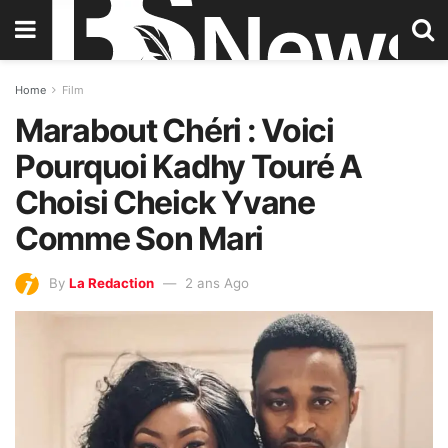
Home
Film
Marabout Chéri : Voici
Pourquoi Kadhy Touré A
Choisi Cheick Yvane
Comme Son Mari
By
La Redaction
2 ans Ago