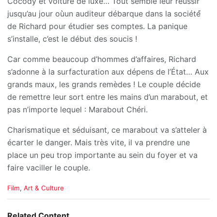
Cocody et voiture de luxe… Tout semble leur réussir
jusqu’au jour où̀un auditeur débarque dans la société́
de Richard pour étudier ses comptes. La panique
s’installe, c’est le début des soucis !
Car comme beaucoup d’hommes d’affaires, Richard
s’adonne à la surfacturation aux dépens de l’État… Aux
grands maux, les grands remèdes ! Le couple décide
de remettre leur sort entre les mains d’un marabout, et
pas n’importe lequel : Marabout Chéri.
Charismatique et séduisant, ce marabout va s’atteler à
écarter le danger. Mais très vite, il va prendre une
place un peu trop importante au sein du foyer et va
faire vaciller le couple.
C
Film
,
Art & Culture
a
t
e
Related Content