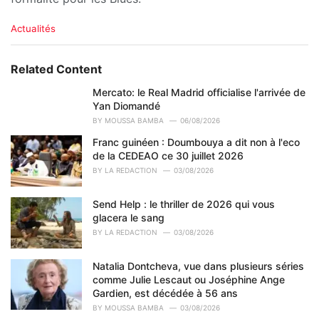
C
Actualités
a
t
e
Related Content
g
o
Mercato: le Real Madrid officialise l'arrivée de
r
Yan Diomandé
i
BY
MOUSSA BAMBA
06/08/2026
e
Franc guinéen : Doumbouya a dit non à l'eco
s
de la CEDEAO ce 30 juillet 2026
:
BY
LA REDACTION
03/08/2026
Send Help : le thriller de 2026 qui vous
glacera le sang
BY
LA REDACTION
03/08/2026
Natalia Dontcheva, vue dans plusieurs séries
comme Julie Lescaut ou Joséphine Ange
Gardien, est décédée à 56 ans
BY
MOUSSA BAMBA
03/08/2026