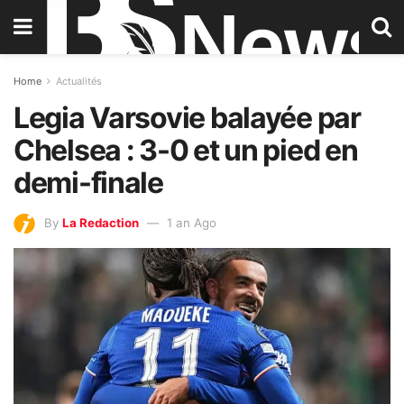
Home
Actualités
Legia Varsovie balayée par
Chelsea : 3-0 et un pied en
demi-finale
By
La Redaction
1 an Ago